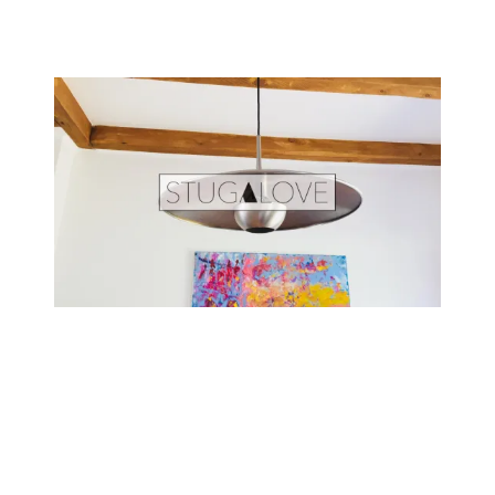
SALE
HÜTTENLIEBE ❤️
STUGALOVE SHOP
CONTEMPORARY ART
ANKAUF
LIEFERBEDINGUNGEN
IMPRESSUM