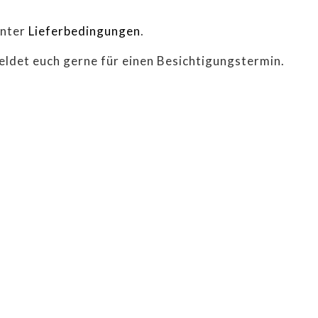
unter
Lieferbedingungen
.
eldet euch gerne für einen Besichtigungstermin.
RT