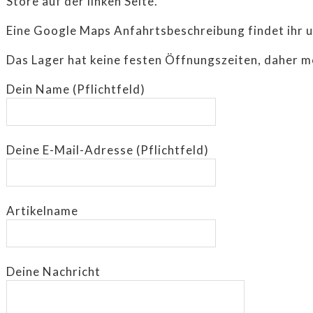
Store auf der linken Seite.
LAMPEN
Eine Google Maps Anfahrtsbeschreibung findet ihr 
SALE
Das Lager hat keine festen Öffnungszeiten, daher m
HÜTTENLIEBE ❤️
Dein Name (Pflichtfeld)
STUGALOVE SHOP
Deine E-Mail-Adresse (Pflichtfeld)
ONTEMPORARY A
Artikelname
ANKAUF
Deine Nachricht