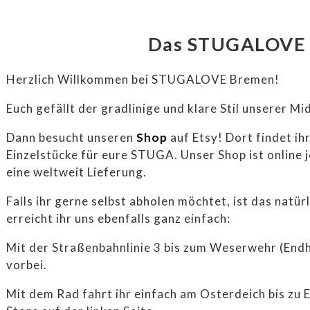
Das STUGALOVE 
HOME
Herzlich Willkommen bei STUGALOVE Bremen!
Euch gefällt der gradlinige und klare Stil unserer M
ABOUT
Dann besucht unseren
Shop
auf Etsy! Dort findet i
Einzelstücke für eure STUGA. Unser Shop ist online j
eine weltweit Lieferung.
VINTAGE FURNITUR
Falls ihr gerne selbst abholen möchtet, ist das natü
erreicht ihr uns ebenfalls ganz einfach:
SIDEBOARDS & REGA
Mit der Straßenbahnlinie 3 bis zum Weserwehr (Endh
SOFAS & SESSEL
vorbei.
STÜHLE & TISCHE
Mit dem Rad fahrt ihr einfach am Osterdeich bis zu 