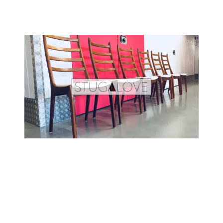
SALE
HÜTTENLIEBE ❤️
STUGALOVE SHOP
CONTEMPORARY ART
ANKAUF
LIEFERBEDINGUNGEN
IMPRESSUM