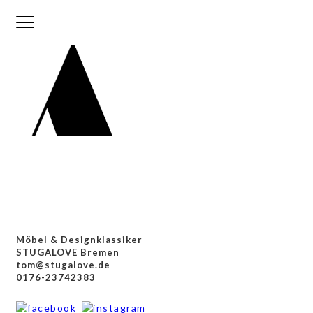
HOME
ABOUT
VINTAGE FURNITURE
SIDEBOARDS &
REGALE
SOFAS & SESSEL
Möbel & Designklassiker
STÜHLE &
STUGALOVE Bremen
tom@stugalove.de
TISCHE
0176-23742383
LAMPEN