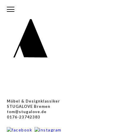
HOME
ABOUT
VINTAGE FURNITURE
SIDEBOARDS &
REGALE
SOFAS & SESSEL
Möbel & Designklassiker
STÜHLE &
STUGALOVE Bremen
tom@stugalove.de
TISCHE
0176-23742383
LAMPEN