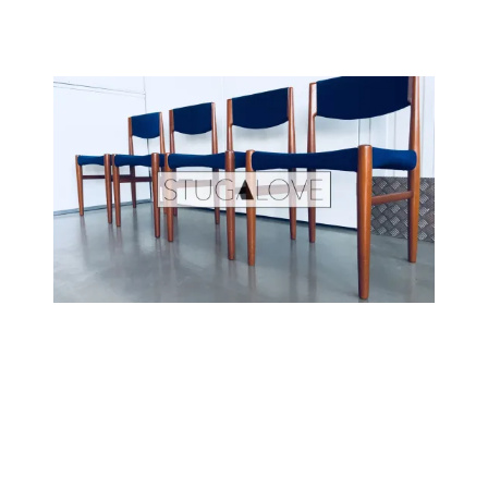
SALE
HÜTTENLIEBE ❤️
STUGALOVE SHOP
CONTEMPORARY ART
ANKAUF
LIEFERBEDINGUNGEN
IMPRESSUM