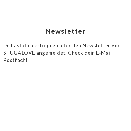
SALE
HÜTTENLIEBE ❤️
STUGALOVE SHOP
Newsletter
CONTEMPORARY ART
Du hast dich erfolgreich für den Newsletter von
ANKAUF
STUGALOVE angemeldet. Check dein E-Mail
Postfach!
LIEFERBEDINGUNGEN
IMPRESSUM