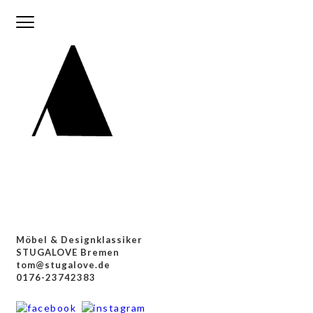
HOME
ABOUT
VINTAGE FURNITURE
SIDEBOARDS &
REGALE
SOFAS & SESSEL
Möbel & Designklassiker
STÜHLE &
STUGALOVE Bremen
tom@stugalove.de
TISCHE
0176-23742383
LAMPEN