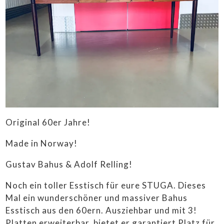
VINTAGE FURNITURE
SIDEBOARDS &
REGALE
SOFAS & SESSEL
STÜHLE &
TISCHE
LAMPEN
SALE
Original 60er Jahre!
HÜTTENLIEBE ❤️
Made in Norway!
STUGALOVE SHOP
Gustav Bahus & Adolf Relling!
CONTEMPORARY ART
Noch ein toller Esstisch für eure STUGA. Dieses
ANKAUF
Mal ein wunderschöner und massiver Bahus
Esstisch aus den 60ern. Ausziehbar und mit 3!
LIEFERBEDINGUNGEN
Platten erweiterbar, bietet er garantiert Platz für