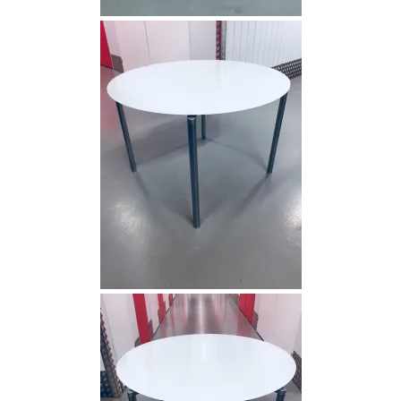
HOME
ABOUT
VINTAGE FURNITURE
SIDEBOARDS &
REGALE
SOFAS & SESSEL