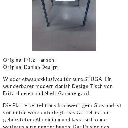
STÜHLE &
TISCHE
LAMPEN
SALE
HÜTTENLIEBE ❤️
STUGALOVE SHOP
Original Fritz Hansen!
CONTEMPORARY ART
Original Danish Design!
ANKAUF
Wieder etwas exklusives für eure STUGA: Ein
wunderbarer modern danish Design Tisch von
LIEFERBEDINGUNGEN
Fritz Hansen und Niels Gammelgard.
IMPRESSUM
Die Platte besteht aus hochwertigem Glas und ist
von unten weiß unterlegt. Das Gestell ist aus
gebürstetem Aluminium und lässt sich ohne
weiteres auseinander bauen. Das Design des