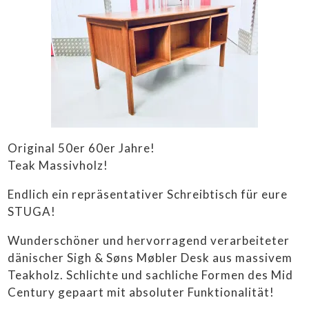
HOME
ABOUT
VINTAGE FURNITURE
SIDEBOARDS &
REGALE
SOFAS & SESSEL
Original 50er 60er Jahre!
STÜHLE &
Teak Massivholz!
TISCHE
LAMPEN
Endlich ein repräsentativer Schreibtisch für eure
STUGA!
SALE
Wunderschöner und hervorragend verarbeiteter
HÜTTENLIEBE ❤️
dänischer Sigh & Søns Møbler Desk aus massivem
STUGALOVE SHOP
Teakholz. Schlichte und sachliche Formen des Mid
Century gepaart mit absoluter Funktionalität!
CONTEMPORARY ART