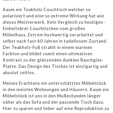
HÜTTENLIEBE ❤️
Kaum ein Teakholz Couchtisch welcher so
STUGALOVE SHOP
polarisiert und eine so extreme Wirkung hat wie
dieses Meisterwerk. Kein Vergleich zu heutigen -
CONTEMPORARY ART
Einheitsbrei-Couchtischen vom großen
Möbelhaus. Extrem hochwertig verarbeitet und
ANKAUF
selbst nach fast 60 Jahren in tadellosem Zustand.
Der Teakholz-Fuß strahlt in einem warmen
LIEFERBEDINGUNGEN
Farbton und bildet somit einen ultimativen
IMPRESSUM
Kontrast zu der glänzenden dunklen Rauchglas-
Platte. Das Design des Tisches ist einzigartig und
absolut zeitlos.
Meines Erachtens ein unterschätztes Möbelstück
in den meisten Wohnungen und Häusern. Kaum ein
Möbelstück ist uns in den Mußestunden länger
näher als das Sofa und der passende Tisch dazu.
Hier zu sparen und lieber auf eine Reproduktion zu