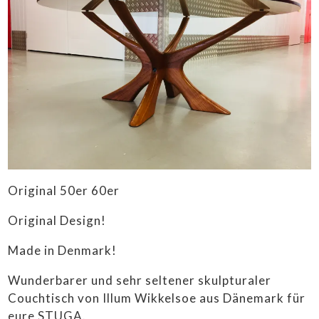
HOME
ABOUT
VINTAGE FURNITURE
SIDEBOARDS &
Original 50er 60er
REGALE
SOFAS & SESSEL
Original Design!
STÜHLE &
Made in Denmark!
TISCHE
LAMPEN
Wunderbarer und sehr seltener skulpturaler
SALE
Couchtisch von Illum Wikkelsoe aus Dänemark für
eure STUGA.