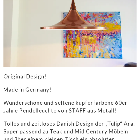
SOFAS & SESSEL
STÜHLE &
TISCHE
LAMPEN
SALE
HÜTTENLIEBE ❤️
STUGALOVE SHOP
Original Design!
CONTEMPORARY ART
Made in Germany!
ANKAUF
Wunderschöne und seltene kupferfarbene 60er
Jahre Pendelleuchte von STAFF aus Metall!
LIEFERBEDINGUNGEN
Tolles und zeitloses Danish Design der „Tulip“ Ära.
IMPRESSUM
Super passend zu Teak und Mid Century Möbeln
und über einem kleinen Tisch ein absoluter