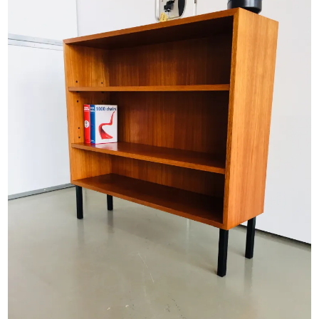
TISCHE
LAMPEN
SALE
HÜTTENLIEBE ❤️
STUGALOVE SHOP
CONTEMPORARY ART
ANKAUF
LIEFERBEDINGUNGEN
IMPRESSUM