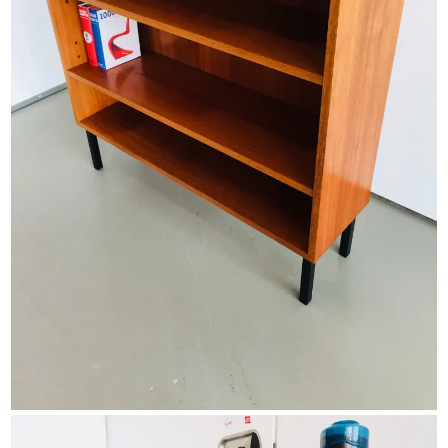
HOME
ABOUT
VINTAGE FURNITURE
SIDEBOARDS &
REGALE
SOFAS & SESSEL
STÜHLE &